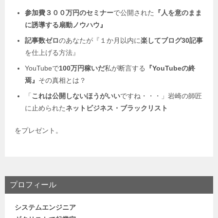
参加費３００万円のセミナー
で公開された
『人を意のまま
に誘導する扇動ノウハウ』
記事数ゼロ
のあなたが『１か月以内に
楽してブログ30記事
を仕上げる方法』
YouTubeで
100万円稼いだ
私が断言する
『YouTubeの終
焉』
その真相とは？
「
これは公開しないほうがいい
ですね・・・」岩崎の師匠
に止められた
ネットビジネス・
ブラックリスト
をプレゼント。
プロフィール
システムエンジニア