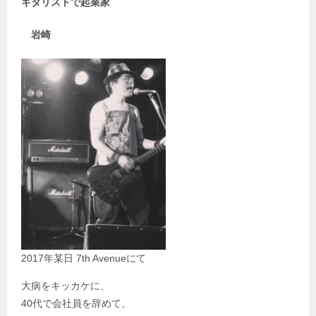
ギタリストで
起業家
岩崎
2017年某日 7th Avenueにて
大病をキッカケに、
40代で会社員を辞めて、