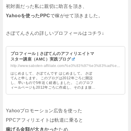
初対面だった私に親切に助言を頂き、
Yahooを使ったPPC
で稼がせて頂きました。
さぼてんさんの詳しいプロフィールはコチラ↓
プロフィール | さぼてんのアフィリエイトマ
スター講座（AMC）実践ブログ
http://www.saboten-affiliate.com/%e3%83%97%e3%83%ad%e3%83%95%e3%82%a3%e3%83%b...
はじめまして、さぼてんです はじめまして。 さぼ
てんと申します。 このブログは2012年ごろに開設
し、早いもので5年近く経過しました。 このプロフ
ィールページも2012年ごろに作成し、そのまま放置
しておりました^^; でも、プロフィールページっ
て、実はすごく見られているんですよね。 やっぱ
り、ブログ、メルマガを書いている人ってどんな人
かって気になりますよね。 たしかに、僕も他の人の
Yahooプロモーション広告を使った
ブログをみるとき
PPCアフィリエイトは軌道に乗ると
稼げる金額が大きかった
ため、