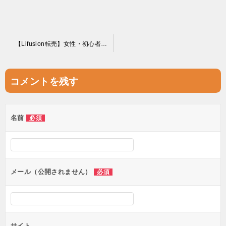
投
【Lifusion転売】女性・初心者にオススメの無料レポート！ 低リスク・低予算で転売を始めよう！
稿
ナ
コメントを残す
ビ
ゲ
名前
必須
ー
シ
ョ
ン
メール（公開されません）
必須
サイト