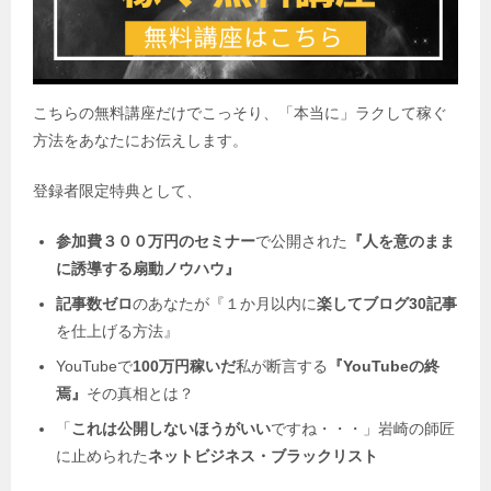
こちらの無料講座だけでこっそり、「本当に」ラクして稼ぐ
方法をあなたにお伝えします。
登録者限定特典として、
参加費３００万円のセミナー
で公開された
『人を意のまま
に誘導する扇動ノウハウ』
記事数ゼロ
のあなたが『１か月以内に
楽してブログ30記事
を仕上げる方法』
YouTubeで
100万円稼いだ
私が断言する
『YouTubeの終
焉』
その真相とは？
「
これは公開しないほうがいい
ですね・・・」岩崎の師匠
に止められた
ネットビジネス・
ブラックリスト