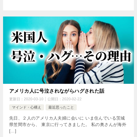
アメリカ人に号泣されながらハグされた話
更新日：
2020-03-10
公開日：
2020-02-22
マインド・心構え
最近思ったこと
先日、２人のアメリカ人夫婦に会いに いま住んでいる茨城
県笠間市から、 東京に行ってきました。 私の奥さんが海外
[…]