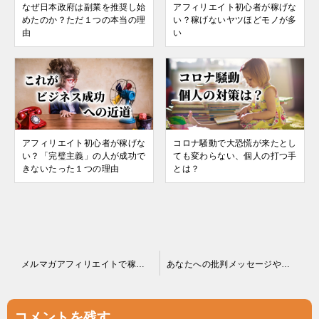
なぜ日本政府は副業を推奨し始
アフィリエイト初心者が稼げな
めたのか？ただ１つの本当の理
い？稼げないヤツほどモノが多
由
い
アフィリエイト初心者が稼げな
コロナ騒動で大恐慌が来たとし
い？「完璧主義」の人が成功で
ても変わらない、個人の打つ手
きないたった１つの理由
とは？
投
メルマガアフィリエイトで稼ぐには「○○力」が必要
あなたへの批判メッセージやアンチコメント、どうしたらいい？
稿
ナ
コメントを残す