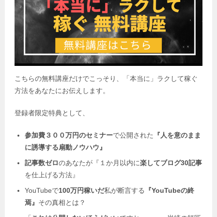
こちらの無料講座だけでこっそり、「本当に」ラクして稼ぐ
方法をあなたにお伝えします。
登録者限定特典として、
参加費３００万円のセミナー
で公開された
『人を意のまま
に誘導する扇動ノウハウ』
記事数ゼロ
のあなたが『１か月以内に
楽してブログ30記事
を仕上げる方法』
YouTubeで
100万円稼いだ
私が断言する
『YouTubeの終
焉』
その真相とは？