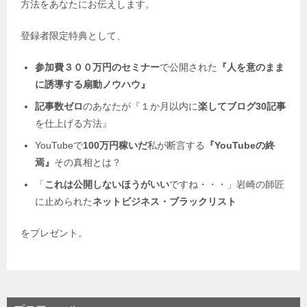
方法をあなたにお伝えします。
登録者限定特典として、
参加費３００万円のセミナー
で公開された
『人を意のまま
に誘導する扇動ノウハウ』
記事数ゼロ
のあなたが『１か月以内に
楽してブログ30記事
を仕上げる方法』
YouTubeで
100万円稼いだ
私が断言する
『YouTubeの終
焉』
その真相とは？
「
これは公開しないほうがいい
ですね・・・」岩崎の師匠
に止められた
ネットビジネス・
ブラックリスト
をプレゼント。