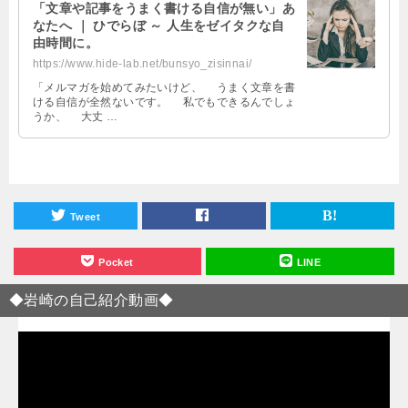
「文章や記事をうまく書ける自信が無い」あ
なたへ ｜ ひでらぼ ～ 人生をゼイタクな自
由時間に。
https://www.hide-lab.net/bunsyo_zisinnai/
「メルマガを始めてみたいけど、 うまく文章を書
ける自信が全然ないです。 私でもできるんでしょ
うか、 大丈 …
Tweet
Pocket
LINE
◆岩崎の自己紹介動画◆
動
画
プ