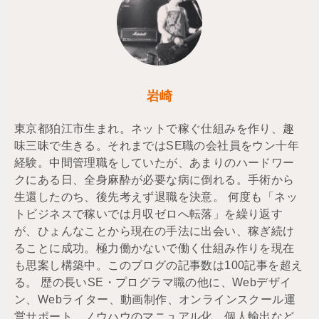
岩崎
東京都狛江市生まれ。ネットで稼ぐ仕組みを作り、趣
味三昧で生きる。それまではSE職の会社員をウン十年
経験。中間管理職をしていたが、あまりのハードワー
クにある日、全身麻酔が必要な病に倒れる。手術から
生還したのち、後先考えず退職を決意。 何度も「ネッ
トビジネスで稼いでは月収ゼロへ転落」を繰り返す
が、ひょんなことから現在の手法に出会い、稼ぎ続け
ることに成功。極力働かないで働く仕組み作りを現在
も思案し構築中。このブログの記事数は100記事を超え
る。 歴の長いSE・プログラマ職の他に、Webデザイ
ン、Webライター、動画制作、オンラインスクール運
営サポート、ノウハウのマニュアル化、個人輸出など