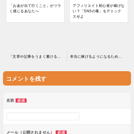
「お金が出て行くこと」がツラ
アフィリエイト初心者が稼げな
く感じるあなたへ
い？「SNSの毒」をデトック
スせよ
投
「文章や記事をうまく書ける自信が無い」あなたへ
本当に稼げるようになるための、お金の２つの認識変更とは？
稿
ナ
コメントを残す
ビ
ゲ
名前
必須
ー
シ
ョ
ン
メール（公開されません）
必須