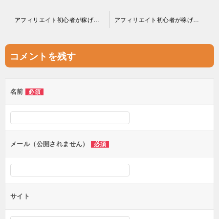
投
アフィリエイト初心者が稼げない？「価値観」について再考せよ
アフィリエイト初心者が稼げない？感性・感度を磨け
稿
ナ
コメントを残す
ビ
ゲ
名前
必須
ー
シ
ョ
ン
メール（公開されません）
必須
サイト