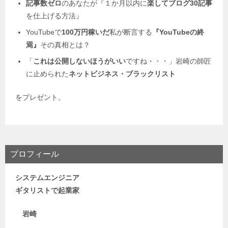
記事数ゼロ
のあなたが『１か月以内に
楽してブログ30記事
を仕上げる方法』
YouTubeで
100万円稼いだ
私が断言する
『YouTubeの終
焉』
その真相とは？
「
これは公開しないほうがいい
ですね・・・」岩崎の師匠
に止められた
ネットビジネス・
ブラックリスト
をプレゼント。
プロフィール
システムエンジニア
ギタリストで
起業家
岩崎