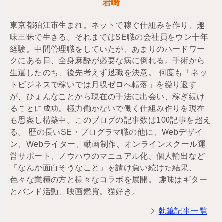
岩崎
東京都狛江市生まれ。ネットで稼ぐ仕組みを作り、趣
味三昧で生きる。それまではSE職の会社員をウン十年
経験。中間管理職をしていたが、あまりのハードワー
クにある日、全身麻酔が必要な病に倒れる。手術から
生還したのち、後先考えず退職を決意。 何度も「ネッ
トビジネスで稼いでは月収ゼロへ転落」を繰り返す
が、ひょんなことから現在の手法に出会い、稼ぎ続け
ることに成功。極力働かないで働く仕組み作りを現在
も思案し構築中。このブログの記事数は100記事を超え
る。 歴の長いSE・プログラマ職の他に、Webデザイ
ン、Webライター、動画制作、オンラインスクール運
営サポート、ノウハウのマニュアル化、個人輸出など
「なんか面白そうなこと」を請け負い続けた結果、
色々な業種の方と様々なコラボを展開。 趣味はギター
とバンド活動、映画鑑賞。猫好き。
執筆記事一覧