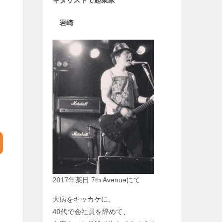
ギタリストで
起業家
岩崎
2017年某日 7th Avenueにて
大病をキッカケに、
40代で会社員を辞めて、