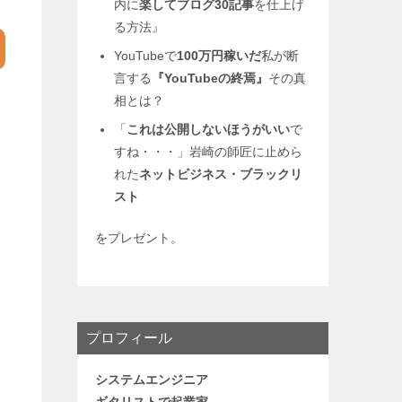
内に
楽してブログ30記事
を仕上げ
る方法』
YouTubeで
100万円稼いだ
私が断
言する
『YouTubeの終焉』
その真
相とは？
「
これは公開しないほうがいい
で
すね・・・」岩崎の師匠に止めら
れた
ネットビジネス・
ブラックリ
スト
をプレゼント。
プロフィール
システムエンジニア