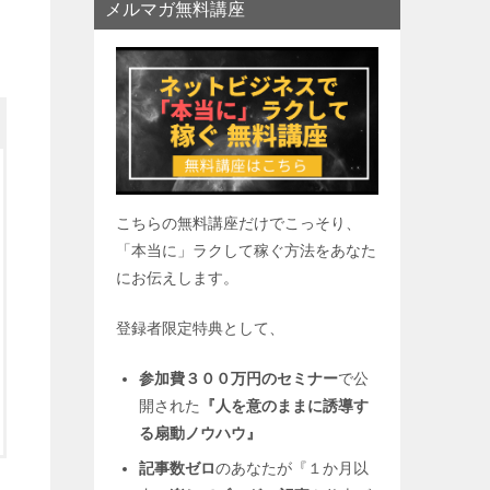
メルマガ無料講座
こちらの無料講座だけでこっそり、
「本当に」ラクして稼ぐ方法をあなた
にお伝えします。
登録者限定特典として、
参加費３００万円のセミナー
で公
開された
『人を意のままに誘導す
る扇動ノウハウ』
記事数ゼロ
のあなたが『１か月以