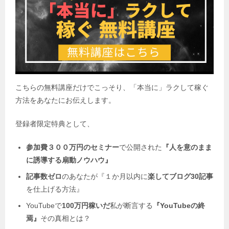
こちらの無料講座だけでこっそり、「本当に」ラクして稼ぐ
方法をあなたにお伝えします。
登録者限定特典として、
参加費３００万円のセミナー
で公開された
『人を意のまま
に誘導する扇動ノウハウ』
記事数ゼロ
のあなたが『１か月以内に
楽してブログ30記事
を仕上げる方法』
YouTubeで
100万円稼いだ
私が断言する
『YouTubeの終
焉』
その真相とは？