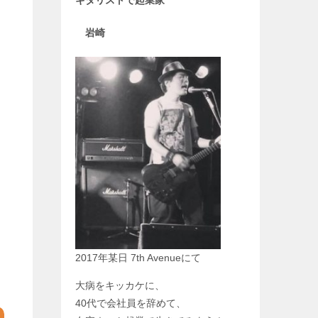
ギタリストで
起業家
岩崎
2017年某日 7th Avenueにて
大病をキッカケに、
40代で会社員を辞めて、