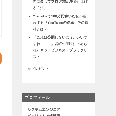
内に
楽してブログ30記事
を仕上げ
る方法』
YouTubeで
100万円稼いだ
私が断
言する
『YouTubeの終焉』
その真
相とは？
「
これは公開しないほうがいい
で
すね・・・」岩崎の師匠に止めら
れた
ネットビジネス・
ブラックリ
スト
をプレゼント。
プロフィール
システムエンジニア