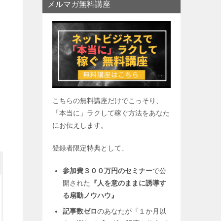
メルマガ無料講座
こちらの無料講座だけでこっそり、
「本当に」ラクして稼ぐ方法をあなた
にお伝えします。
登録者限定特典として、
参加費３００万円のセミナー
で公
開された
『人を意のままに誘導す
る扇動ノウハウ』
記事数ゼロ
のあなたが『１か月以