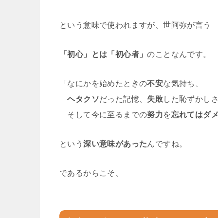
という意味で使われますが、世阿弥が言う
「初心」とは「初心者」
のことなんです。
「なにかを始めたときの
不安
な気持ち、
ヘタクソ
だった記憶、
失敗
した恥ずかし
そして今に至るまでの
努力
を
忘れてはダ
という
深い意味があった
んですね。
であるからこそ、